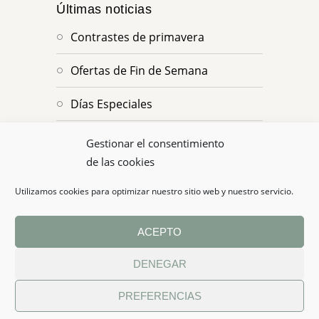
Últimas noticias
Contrastes de primavera
Ofertas de Fin de Semana
Días Especiales
Ofertas en Puentes
Gestionar el consentimiento
de las cookies
Fin de temporada de los Infantiles
de Campoo de Enmedio
Utilizamos cookies para optimizar nuestro sitio web y nuestro servicio.
ACEPTO
DENEGAR
Website made by
SANcotec
PREFERENCIAS